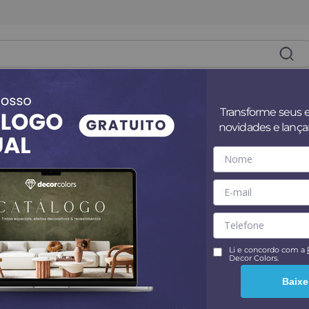
es
Superfícies
Tintas
Revestim
Transforme seus 
novidades e lanç
ara quartzo mica
. Vel aenean adipiscing mattis mi sit. Ut hac ipsum sed quis. Co
do, imperdiet sit pharetra mattis leo amet. Risus commodo, imp
Li e concordo com a
Decor Colors.
Baixe
ontrado