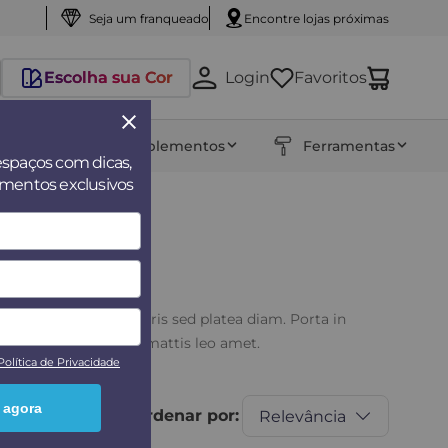
Seja um franqueado
Encontre lojas próximas
Escolha sua Cor
Login
Favoritos
entos
Complementos
Ferramentas
espaços com dicas,
amentos exclusivos
ngue felis aenean mauris sed platea diam. Porta in
erdiet sit pharetra mattis leo amet.
Política de Privacidade
 agora
Ordenar por:
Relevância