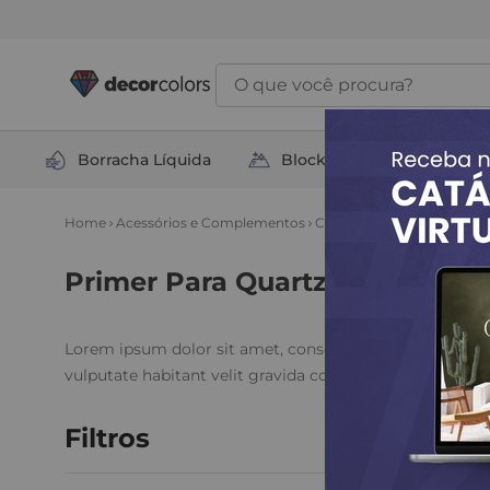
O que você procura?
Borracha Líquida
Block Total
Soluçõ
Acessórios e Complementos
Complementos
Primer p
Primer Para Quartzo Mica
Lorem ipsum dolor sit amet, consectetur adipiscing elit
vulputate habitant velit gravida commodo. Risus commo
Filtros
1
Produto Enc