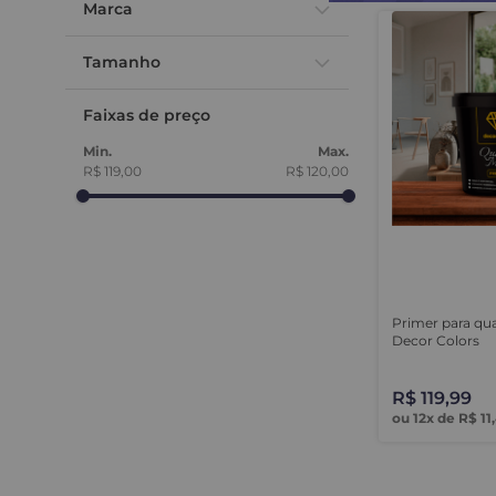
Marca
Decor colors
Tamanho
3,2 L
Faixas de preço
R$ 119,00
R$ 120,00
Primer para qua
Decor Colors
R$
119
,
99
ou
12
x de
R$
11
,