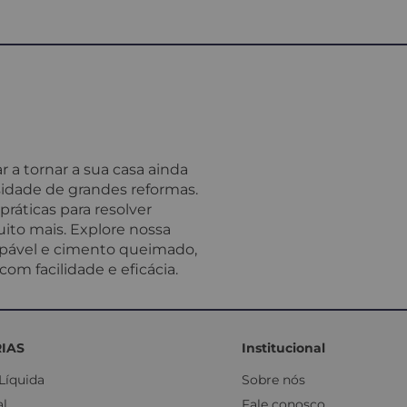
 a tornar a sua casa ainda
idade de grandes reformas.
ráticas para resolver
ito mais. Explore nossa
impável e cimento queimado,
om facilidade e eficácia.
IAS
Institucional
Líquida
Sobre nós
al
Fale conosco