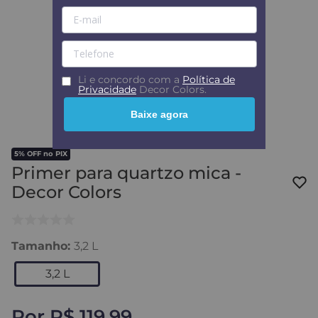
Li e concordo com a
Política de
Privacidade
Decor Colors.
Baixe agora
5% OFF no PIX
Primer para quartzo mica -
Decor Colors
Tamanho
:
3,2 L
3,2 L
Por
R$ 119,99