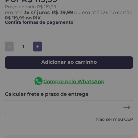
Preço unitário
R$
119
,
99
em até
3
x
s/ juros
R$ 39,99
ou em até
12
x no cartão
R$ 119,99
no PIX
Confira formas de pagamento
Adicionar ao carrinho
Compre pelo WhatsApp
Calcular frete e prazo de entrega
Não sei meu CEP