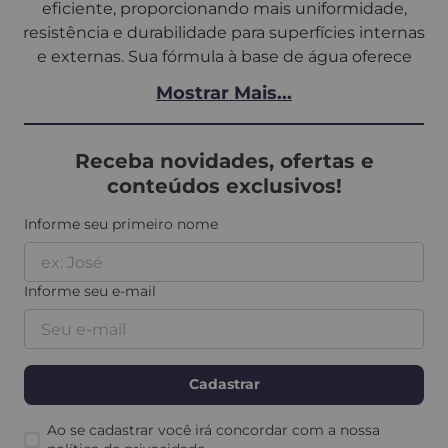
eficiente, proporcionando mais uniformidade,
resistência e durabilidade para superfícies internas
e externas. Sua fórmula à base de água oferece
excelente cobertura e auxilia na preparação ideal
Mostrar Mais...
para acabamentos decorativos de alto padrão.
Diferentes usos do Primer Quartzo
Receba novidades, ofertas e
Mica
conteúdos exclusivos!
O
Primer Quartzo Mica
pode ser aplicado sobre
Informe seu primeiro nome
superfícies como
concreto
,
cerâmica
,
reboco
,
gesso
,
drywall
,
alvenaria
,
massa corrida
e
massa
acrílica
. Sua função é melhorar a aderência e
Informe seu e-mail
auxiliar no desempenho dos revestimentos
decorativos.
Além de uniformizar a superfície, o produto ajuda
Cadastrar
no fechamento da cor e aumenta a resistência do
sistema de pintura, sendo indicado para aplicações
Ao se cadastrar você irá concordar com a nossa
com
Quartzo Mica
,
Quartzo Mica Piso
,
Texturas
e