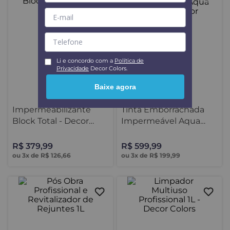
Li e concordo com a
Política de
Privacidade
Decor Colors.
+1
Baixe agora
Impermeabilizante
Tinta Emborrachada
Block Total - Decor
Impermeável Aqua
Colors
Shield - Decor Colors
R$
379
,
99
R$
599
,
99
ou
3
x de
R$
126
,
66
ou
3
x de
R$
199
,
99