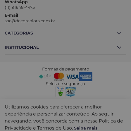
WhatsApp
(11) 91648-4475
E-mail
sac@decorcolors.com.br
CATEGORIAS
INSTITUCIONAL
Borracha Líquida
Block Total
Sobre nós
Tintas
Formas de pagamento
Fale conosco
Cimento Queimado
Nossas lojas
Selos de segurança
Revestimentos
Frete
Acessórios e Complementos
Troca e devolução
Formas de Envio
Utilizamos cookies para oferecer a melhor
Políticas de Privacidade
experiência e personalizar conteúdo. Ao seguir
Mapa do Site
navegando, você concorda com a nossa Política de
Decor Colors Tintas LTDA - CNPJ: 19.082.242/0001-08 © Todos
Seja um Franqueado
os direitos reservados. 2024
Privacidade e Termos de Uso.
Saiba mais