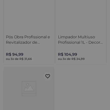
Pós Obra Profissional e
Limpador Multiuso
Revitalizador de
Profissional 1L - Decor
Rejuntes 1L
Colors
R$
94
,
99
R$
104
,
99
ou
3
x de
R$
31
,
66
ou
3
x de
R$
34
,
99