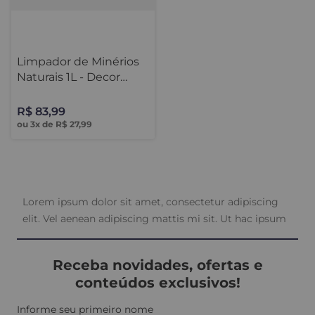
Limpador de Minérios
Naturais 1L - Decor
Colors
R$
83
,
99
ou
3
x de
R$
27
,
99
Lorem ipsum dolor sit amet, consectetur adipiscing
elit. Vel aenean adipiscing mattis mi sit. Ut hac ipsum
sed quis. Congue felis aenean mauris sed platea diam.
Porta in vulputate habitant velit gravida commodo.
Receba novidades, ofertas e
Risus commodo, imperdiet sit pharetra mattis leo
conteúdos exclusivos!
amet. Risus commodo, imperdiet sit pharetra mattis
leo amet.
Informe seu primeiro nome