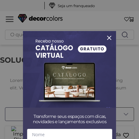
Seja um franqueado
O que você procura?
SOLUÇÕES
Lorem ipsum dolor sit amet, consectetur adipiscing
elit. Vel aenean adipiscing mattis mi sit. Ut hac ipsum
sed quis. Congue felis aenean mauris sed platea diam.
5
Produtos Encontrados
Porta in vulputate habitant velit gravida commodo.
Risus commodo, imperdiet sit pharetra mattis leo
Filtrar
Transforme seus espaços com dicas,
amet. Risus commodo, imperdiet sit pharetra mattis
novidades e lançamentos exclusivos
leo amet.