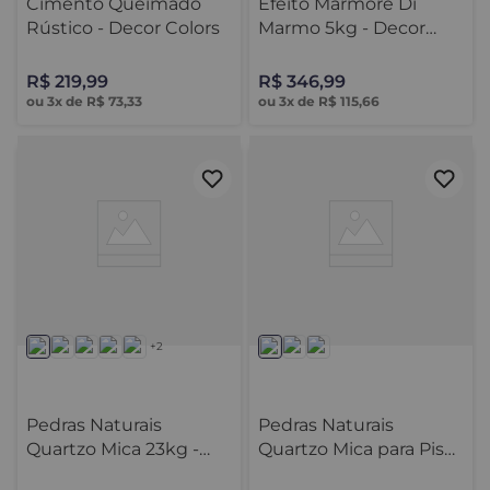
Cimento Queimado
Efeito Marmore Di
Rústico - Decor Colors
Marmo 5kg - Decor
Colors
R$
219
,
99
R$
346
,
99
ou
3
x de
R$
73
,
33
ou
3
x de
R$
115
,
66
+2
Pedras Naturais
Pedras Naturais
Quartzo Mica 23kg -
Quartzo Mica para Piso
Decor Colors
23kg - Decor Colors