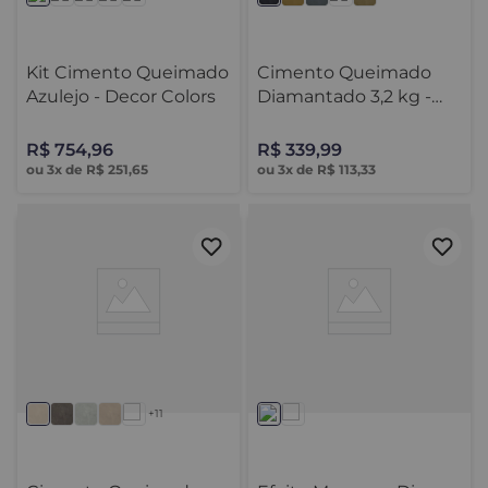
Kit Cimento Queimado
Cimento Queimado
Azulejo - Decor Colors
Diamantado 3,2 kg -
Decor Colors
R$
754
,
96
R$
339
,
99
ou
3
x de
R$
251
,
65
ou
3
x de
R$
113
,
33
+11