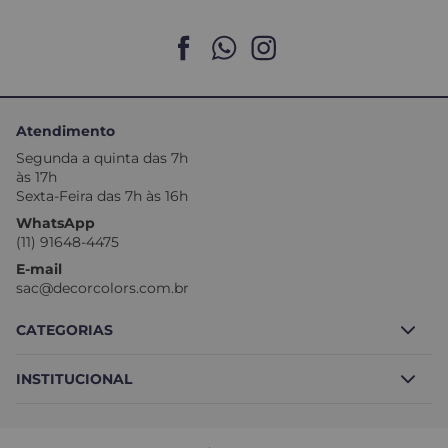
Atendimento
Segunda a quinta das 7h
às 17h
Sexta-Feira das 7h às 16h
WhatsApp
(11) 91648-4475
E-mail
sac@decorcolors.com.br
CATEGORIAS
INSTITUCIONAL
Borracha Líquida
Block Total
Sobre nós
Tintas