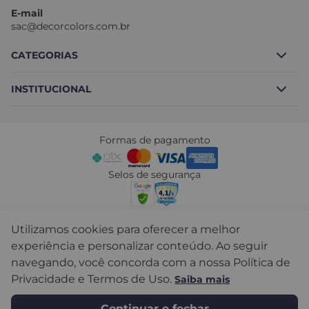
E-mail
sac@decorcolors.com.br
CATEGORIAS
INSTITUCIONAL
Borracha Líquida
Block Total
Sobre nós
Tintas
Formas de pagamento
Fale conosco
Cimento Queimado
Nossas lojas
Selos de segurança
Revestimentos
Frete
Acessórios e Complementos
Troca e devolução
Formas de Envio
Utilizamos cookies para oferecer a melhor
Políticas de Privacidade
experiência e personalizar conteúdo. Ao seguir
Mapa do Site
navegando, você concorda com a nossa Política de
Decor Colors Tintas LTDA - CNPJ: 19.082.242/0001-08 © Todos
Seja um Franqueado
os direitos reservados. 2024
Privacidade e Termos de Uso.
Saiba mais
Continuar e fechar