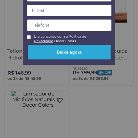
+3
Li e concordo com a
Política de
Privacidade
Decor Colors.
Teflonrepel
Tinta Borracha Liquida
Baixe agora
Hidrofugante 1L
Solução Total - Decor
Colors
R$
899
,
99
R$
799
,
99
R$
146
,
99
11%
OFF
ou
3
x de
R$
48
,
99
ou
3
x de
R$
266
,
66