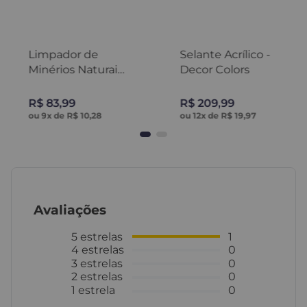
Limpador de
Selante Acrílico -
Minérios Naturais
Decor Colors
1L - Decor Colors
R$
83
,
99
R$
209
,
99
ou
9
x de
R$
10
,
28
ou
12
x de
R$
19
,
97
Avaliações
5
estrelas
1
4
estrelas
0
3
estrelas
0
2
estrelas
0
1
estrela
0