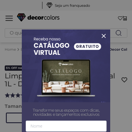
Seja um franqueado
O que você procura?
Easy Clean
Limpador Multiuso Profissional 1L - Decor Color
5% OFF no PIX
Limpador Multiuso Profissional
1L - Decor Colors
1
avaliação
Tamanho
:
1L
Transforme seus espaços com dicas,
novidades e lançamentos exclusivos
1L