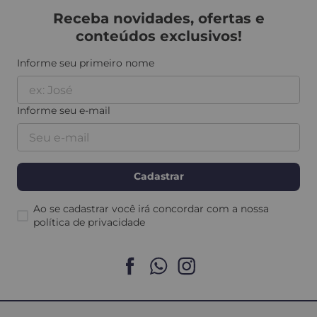
Para que o limpador da Decor
Receba novidades, ofertas e
conteúdos exclusivos!
Colors serve?
Informe seu primeiro nome
O limpador multiúso da Decor Colors pode ser
usado em diversos revestimentos, como pisos,
porcelanatos, azulejos, cerâmicas e pastilhas. Ele
Informe seu e-mail
também é aplicado em bancadas, mesas, cadeiras,
paredes, fogões, estofados automotivos,
residenciais, couro, courvin, corino, suede e muito
mais.
Cadastrar
Ele age em diferentes materiais devido à fórmula
Ao se cadastrar você irá concordar com a nossa
desengordurante e desinfectante, com potencial
política de privacidade
alcalino não inflamável. Além disso, o limpador
multiúso concentrado tem aplicação rápida e fácil
no local desejado, apenas com diluição, ajudando a
poupar tempo e obter resultados eficazes.