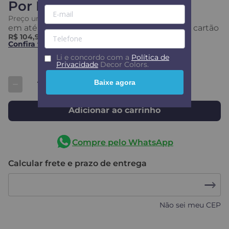
Por
R$ 104,99
Preço unitário
R$
104
,
99
em até
3
x
s/ juros
R$ 34,99
ou em até
11
x no cartão
R$ 104,99
no PIX
Confira formas de pagamento
Li e concordo com a
Política de
Privacidade
Decor Colors.
Baixe agora
Adicionar ao carrinho
Compre pelo WhatsApp
Calcular frete e prazo de entrega
Não sei meu CEP