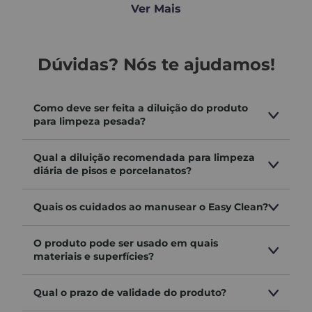
Ver Mais
desengordurante potente:
ideal para eliminar
gordura, resíduos de água e manchas em superfícies
como vidros, espelhos, estofados automotivos e
Dúvidas? Nós te ajudamos!
áreas externas.
Como deve ser feita a diluição do produto
desincrustante profissional:
remove sujeiras
para limpeza pesada?
profundas e incrustações em pedras naturais, pisos
rústicos e superfícies expostas ao tempo, sem
Qual a diluição recomendada para limpeza
danificar o material.
diária de pisos e porcelanatos?
Quais os cuidados ao manusear o Easy Clean?
revitalizador de obras:
O produto pode ser usado em quais
dissolve resíduos de construção, como cimento e
materiais e superfícies?
rejunte, além de revitalizar superfícies antigas,
preparando-as para novos acabamentos.
Qual o prazo de validade do produto?