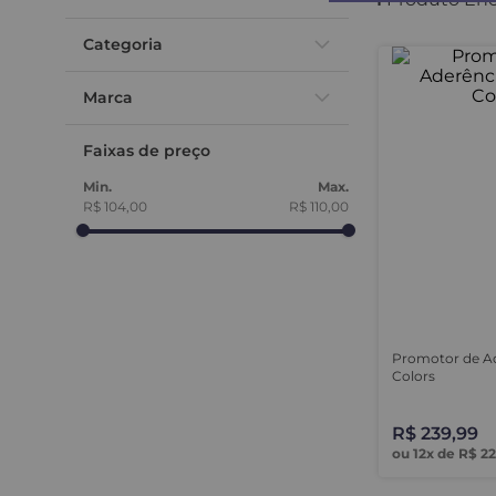
Categoria
Promotor de Aderencia
Marca
Decor colors
Faixas de preço
R$ 104,00
R$ 110,00
Promotor de Ad
Colors
R$
239
,
99
ou
12
x de
R$
22