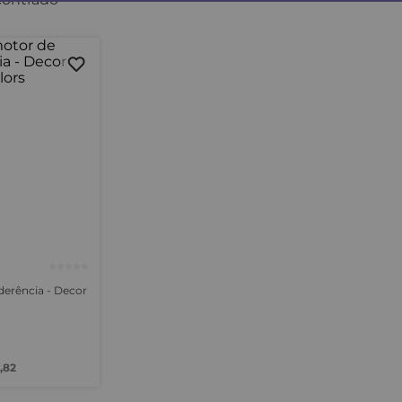
erência - Decor
,
82