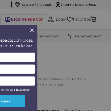
Seja um franqueado
Encontre lojas próximas
Escolha sua Cor
Login
Favoritos
entos
Complementos
Ferramentas
espaços com dicas,
amentos exclusivos
ngue felis aenean mauris sed platea diam. Porta in
erdiet sit pharetra mattis leo amet.
Política de Privacidade
 agora
Ordenar por:
Relevância