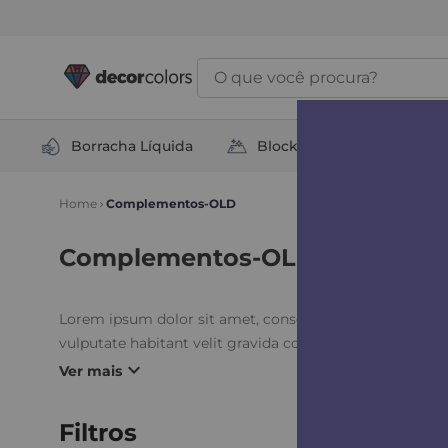
O que você procura?
Borracha Líquida
Block Total
Soluçõ
Complementos-OLD
Complementos-OLD
Lorem ipsum dolor sit amet, consectetur adipiscing elit
vulputate habitant velit gravida commodo. Risus commo
expand_more
Ver mais
Filtros
1
Produto Enc