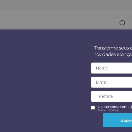
es
Superfícies
Tintas
Revestim
Transforme seus 
novidades e lanç
. Vel aenean adipiscing mattis mi sit. Ut hac ipsum sed quis. Co
do, imperdiet sit pharetra mattis leo amet. Risus commodo, imp
Li e concordo com a
Decor Colors.
Baixe
ontrado