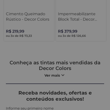
Cimento Queimado
Impermeabilizante
Rústico - Decor Colors
Block Total - Decor
Colors
R$
219
,
99
R$
379
,
99
ou
3
x de
R$
73
,
33
ou
3
x de
R$
126
,
66
Conheça as tintas mais vendidas da
Decor Colors
expand_more
Ver mais
Descubra as soluções ideais para transformar sua casa
com
alta cobertura, durabilidade e acabamento
profissional
, mesmo sem experiência em pintura.
Receba novidades, ofertas e
Nesta seleção você encontra desde tinta para parede
conteúdos exclusivos!
interna e externa, até soluções completas como
tinta
impermeabilizante para laje e telhado
, tinta lavável
Informe seu primeiro nome