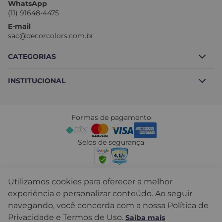
WhatsApp
com crianças e pets.
(11) 91648-4475
✔
Cimento Queimado:
Efeito moderno
com acabamento sofisticado.
E-mail
✔
Tecnologia Avançada:
Tintas com
sac@decorcolors.com.br
excelente cobertura e rendimento
superior.
CATEGORIAS
INSTITUCIONAL
Borracha Líquida
Block Total
Sobre nós
Tintas
Formas de pagamento
Fale conosco
Cimento Queimado
Nossas lojas
Selos de segurança
Revestimentos
Frete
Acessórios e Complementos
Troca e devolução
Formas de Envio
Utilizamos cookies para oferecer a melhor
Políticas de Privacidade
experiência e personalizar conteúdo. Ao seguir
Mapa do Site
navegando, você concorda com a nossa Política de
Decor Colors Tintas LTDA - CNPJ: 19.082.242/0001-08 © Todos
Seja um Franqueado
os direitos reservados. 2024
Privacidade e Termos de Uso.
Saiba mais