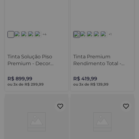
✔
Tinta Multi Limpável:
Ideal para casas
com crianças e pets.
✔
Cimento Queimado:
Efeito moderno
com acabamento sofisticado.
✔
Tecnologia Avançada:
Tintas com
excelente cobertura e rendimento
superior.
+4
+1
Tinta Solução Piso
Tinta Premium
Premium - Decor
Rendimento Total -
Colors
Decor Colors
R$
899
,
99
R$
419
,
99
ou
3
x de
R$
299
,
99
ou
3
x de
R$
139
,
99