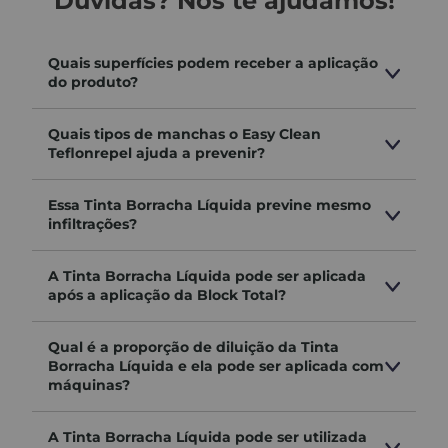
Dúvidas? Nós te ajudamos!
qualidade em todas as etapas do lixamento.
Desenvolvida com tecnologia abrasiva de alto
desempenho, ela entrega resultados superiores em
Quais superfícies podem receber a aplicação
diversos tipos de superfícies, como madeira, gesso,
do produto?
massa corrida, paredes pintadas, metais, plásticos e
alvenaria.
Quais tipos de manchas o Easy Clean
Teflonrepel ajuda a prevenir?
Seu grande diferencial está na resistência e
versatilidade: pode ser usada tanto em superfícies
secas quanto molhadas
, mantendo o mesmo
Essa Tinta Borracha Líquida previne mesmo
desempenho mesmo com lixamento úmido e sem
infiltrações?
perder a eficácia em ambientes com umidade. Isso
a torna ideal para
obras internas e externas
,
A Tinta Borracha Líquida pode ser aplicada
enfrentando diferentes condições de trabalho sem
após a aplicação da Block Total?
comprometer a performance.
Qual é a proporção de diluição da Tinta
🛠️
Benefícios e diferenciais:
Borracha Líquida e ela pode ser aplicada com
máquinas?
alta resistência ao desgaste
A Tinta Borracha Líquida pode ser utilizada
maior durabilidade e economia no uso