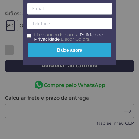
Grãos
:
80
80
100
120
150
180
+1
Li e concordo com a
Política de
Privacidade
Decor Colors.
Baixe agora
Adicionar ao carrinho
Compre pelo WhatsApp
Calcular frete e prazo de entrega
Não sei meu CEP