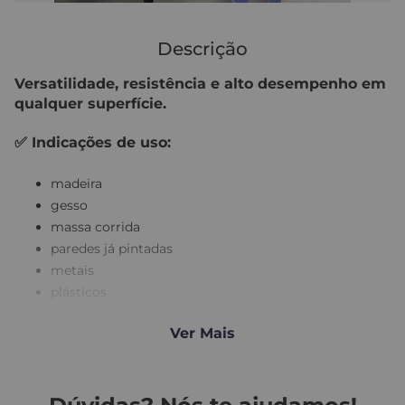
Descrição
Versatilidade, resistência e alto desempenho em
qualquer superfície.
✅
Indicações de uso:
madeira
gesso
massa corrida
paredes já pintadas
metais
plásticos
alvenaria em geral
Ver Mais
A
Lixa Tudo Solução Total da Decor Colors
é a
escolha definitiva para quem busca praticidade e