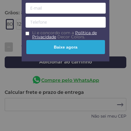
Grãos
:
80
80
120
150
180
220
+5
Li e concordo com a
Política de
Privacidade
Decor Colors.
Baixe agora
Adicionar ao carrinho
Compre pelo WhatsApp
Calcular frete e prazo de entrega
Não sei meu CEP