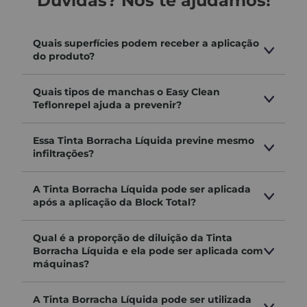
Dúvidas? Nós te ajudamos!
espaços
Quais superfícies podem receber a aplicação
do produto?
🌟
Benefícios e diferenciais
Quais tipos de manchas o Easy Clean
tecnologia telada:
Teflonrepel ajuda a prevenir?
permite a aspiração do pó durante o uso
menos sujeira e mais visibilidade da superfície
Essa Tinta Borracha Líquida previne mesmo
infiltrações?
alta durabilidade:
maior rendimento e menos trocas
A Tinta Borracha Líquida pode ser aplicada
após a aplicação da Block Total?
corte uniforme:
ideal para acabamentos mais precisos
Qual é a proporção de diluição da Tinta
Borracha Líquida e ela pode ser aplicada com
evita o entupimento:
máquinas?
mantém o poder abrasivo por mais tempo
A Tinta Borracha Líquida pode ser utilizada