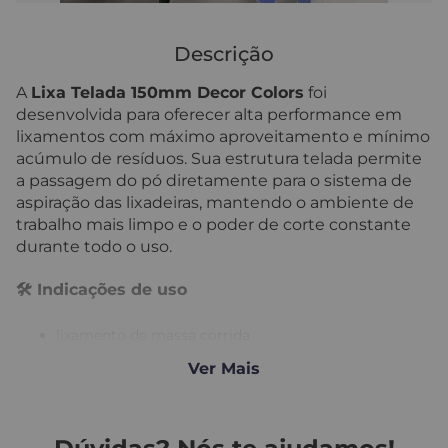
Descrição
A
Lixa Telada 150mm Decor Colors
foi
desenvolvida para oferecer alta performance em
lixamentos com máximo aproveitamento e mínimo
acúmulo de resíduos. Sua estrutura telada permite
a passagem do pó diretamente para o sistema de
aspiração das lixadeiras, mantendo o ambiente de
trabalho mais limpo e o poder de corte constante
durante todo o uso.
🛠️
Indicações de uso
lixamento de massa corrida
nivelamento de superfícies de gesso e drywall
Ver Mais
preparação de paredes antes da pintura
acabamento em superfícies já pintadas
remoção de imperfeições e retoques em pequenos