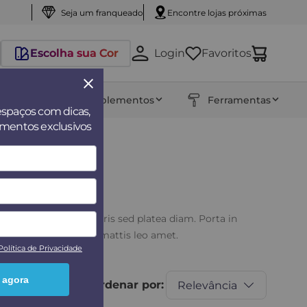
Seja um franqueado
Encontre lojas próximas
Escolha sua Cor
Login
Favoritos
entos
Complementos
Ferramentas
espaços com dicas,
amentos exclusivos
ngue felis aenean mauris sed platea diam. Porta in
erdiet sit pharetra mattis leo amet.
Política de Privacidade
 agora
Ordenar por:
Relevância