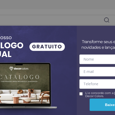
es
Superfícies
Tintas
Revestim
Transforme seus 
novidades e lanç
. Vel aenean adipiscing mattis mi sit. Ut hac ipsum sed quis. Co
do, imperdiet sit pharetra mattis leo amet. Risus commodo, imp
Li e concordo com a
Decor Colors.
Baixe
ontrado