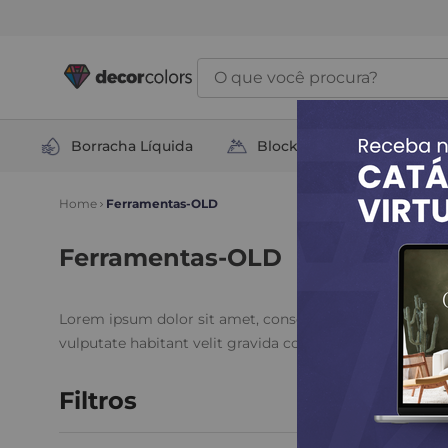
O que você procura?
Borracha Líquida
Block Total
Soluçõ
Ferramentas-OLD
Ferramentas-OLD
Lorem ipsum dolor sit amet, consectetur adipiscing elit
vulputate habitant velit gravida commodo. Risus commo
Filtros
1
Produto Enc