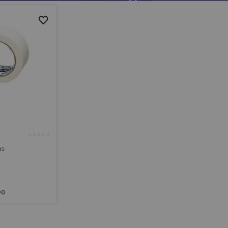
as
90