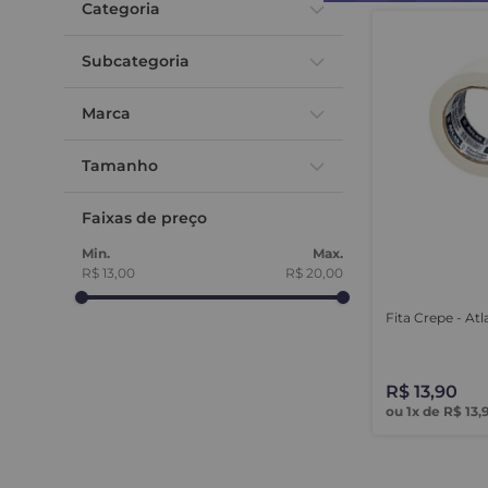
Categoria
Fita Crepe
Subcategoria
Fita Crepe 50mm x 50mm
Marca
Atlas
Tamanho
25mm
Faixas de preço
R$ 13,00
R$ 20,00
Fita Crepe - Atl
R$
13
,
90
ou
1
x de
R$
13
,