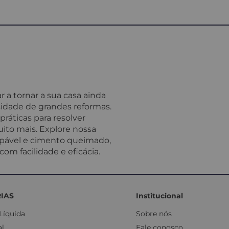
 a tornar a sua casa ainda
idade de grandes reformas.
ráticas para resolver
ito mais. Explore nossa
impável e cimento queimado,
om facilidade e eficácia.
IAS
Institucional
Líquida
Sobre nós
al
Fale conosco