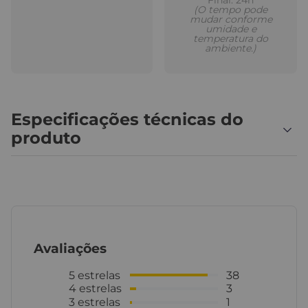
(O tempo pode
mudar conforme
umidade e
temperatura do
ambiente.)
Especificações técnicas do
produto
Avaliações
5
estrelas
38
4
estrelas
3
3
estrelas
1