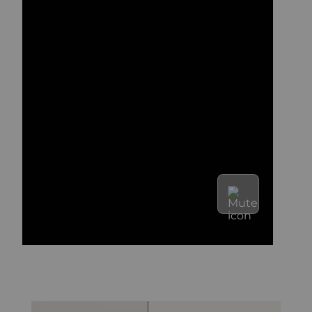
importante lembrar que o nosso catálogo virtual é
apenas referência, podendo existir divergência
entre as cores apresentadas na tela e as cores reais
dos produtos comercializados.
As cores do Cimento Queimado podem variar
também de acordo com os lotes. Por isso, é muito
importante, em caso de continuação de pintura,
verificar a possibilidade do mesmo lote;
- O produto não cobre imperfeições.