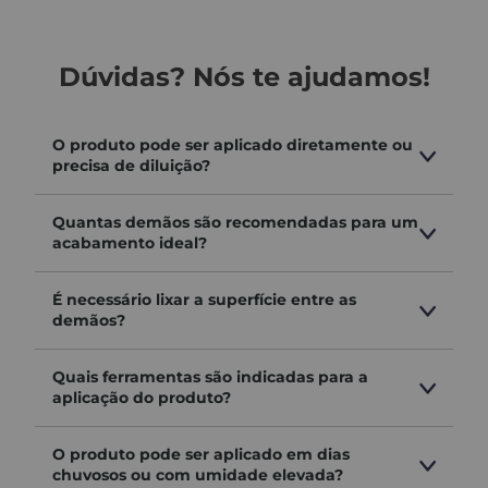
- Indicado para superfícies de gesso, repintura,
sobre massa corrida e massa acrílica.
Dúvidas? Nós te ajudamos!
Benefícios:
- Aplicações sobre áreas internas e externas
O produto pode ser aplicado diretamente ou
precisa de diluição?
- Visual aveludado e diamantado
- Pronto para aplicar
Quantas demãos são recomendadas para um
acabamento ideal?
- Praticidade em suas mãos
É necessário lixar a superfície entre as
- Valoriza seu ambiente com sofisticação e
demãos?
modernidade
Quais ferramentas são indicadas para a
Passo a passo para aplicação:
aplicação do produto?
-
Passo 1:
Primeiramente a parede deve estar lisa
O produto pode ser aplicado em dias
chuvosos ou com umidade elevada?
com massa corrida ou massa acrílica. Se for