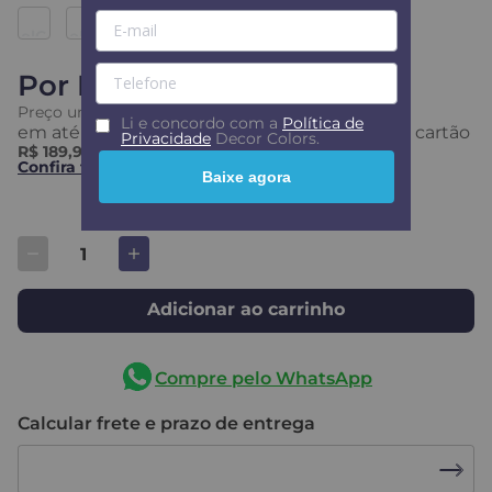
Por
R$ 189,99
Preço unitário
R$
189
,
99
Li e concordo com a
Política de
em até
3
x
s/ juros
R$ 63,33
ou em até
12
x no cartão
Privacidade
Decor Colors.
R$ 189,99
no PIX
Confira formas de pagamento
Baixe agora
Adicionar ao carrinho
Compre pelo WhatsApp
Calcular frete e prazo de entrega