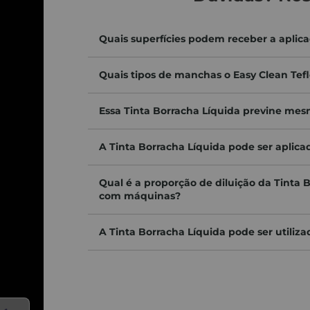
ligente combina
funcionalidade e estética
, garantindo que cada 
Quais superfícies podem receber a aplic
mento – você imprime
personalidade e sofisticação
em cada es
Quais tipos de manchas o Easy Clean Tefl
Essa Tinta Borracha Líquida previne mesm
A Tinta Borracha Líquida pode ser aplica
Qual é a proporção de diluição da Tinta B
com máquinas?
A Tinta Borracha Líquida pode ser utiliz