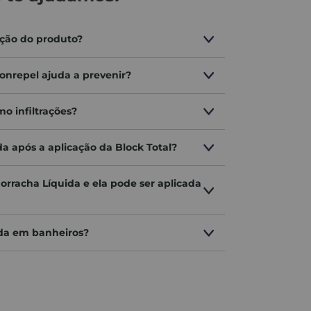
detalhe do seu projeto receba o cuidado e a precisão
ação do produto?
paço.
onrepel ajuda a prevenir?
o infiltrações?
da após a aplicação da Block Total?
orracha Líquida e ela pode ser aplicada
ada em banheiros?