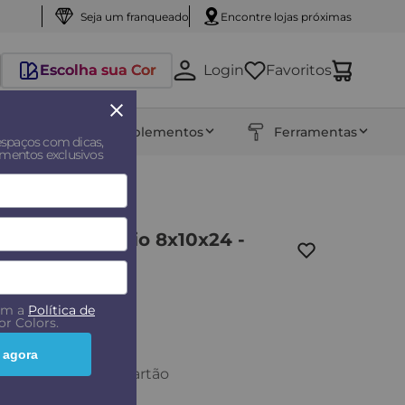
Seja um franqueado
Encontre lojas próximas
Escolha sua Cor
Login
Favoritos
entos
Complementos
Ferramentas
espaços com dicas,
amentos exclusivos
rativa trapezio 8x10x24 -
com a
Política de
r Colors.
 agora
ou em até
11
x no cartão
o