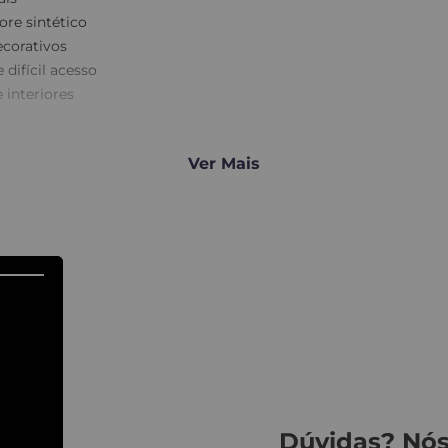
re sintético
ecorativos
difícil acesso
 interiores
Ver Mais
empunhadura anatômi
reas pequenas e grandes
: mais conforto e control
ideal para múltiplas téc
: stucco, cimento queima
leve e prática
: facilita movimentos repe
Dúvidas? Nós
cnico refinado, a
Desempenadeira Decorativa Trapézio 8x10x