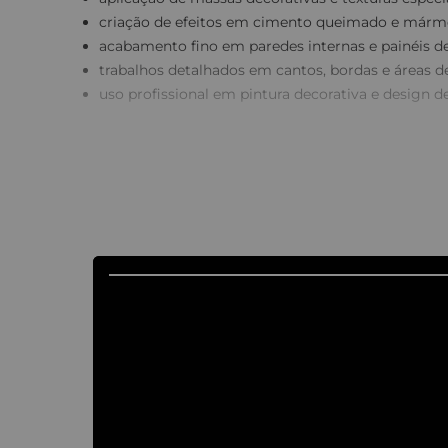
criação de efeitos em cimento queimado e mármo
acabamento fino em paredes internas e painéis d
trabalhos detalhados em cantos, bordas e áreas de 
uso profissional em pintura decorativa e design de
🌟
Benefícios e diferenciais
formato trapezoidal 8x10x24 cm
: mais precisão no acabamento e versatilidade em á
lâmina em aço de alta resistência
: durabilidade superior e resistência ao desgaste
acabamento liso e bem polido
: aplicação uniforme e profissional das massas
Fabricada com materiais selecionados e acabamento té