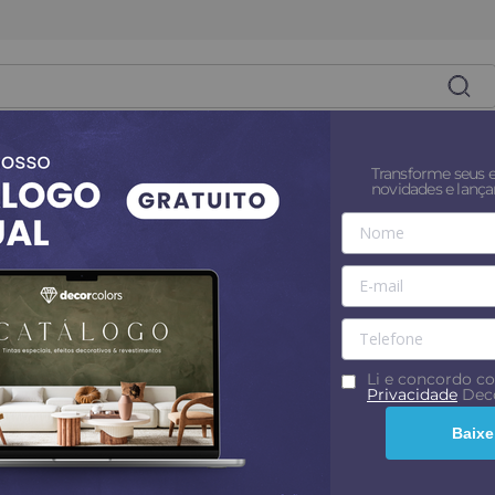
es
Superfícies
Tintas
Revestim
Transforme seus 
novidades e lanç
nadeiras
desempenadeira decorativa trapezio 8x10x24 - Decor Colors
5% OFF no PIX
desempenadeira deco
Decor Colors
Li e concordo 
Privacidade
Deco
Por
R$ 99,99
Baixe
Preço unitário
R$
99
,
99
em até
3
x
s/ juros
R$ 33,33
com
R$ 94,99
no PIX
5
% OFF
Confira formas de pagament