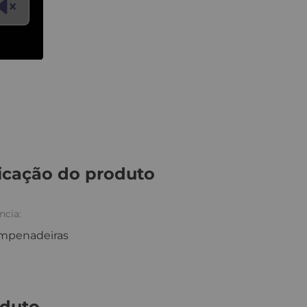
icação do produto
ncia:
mpenadeiras
oduto