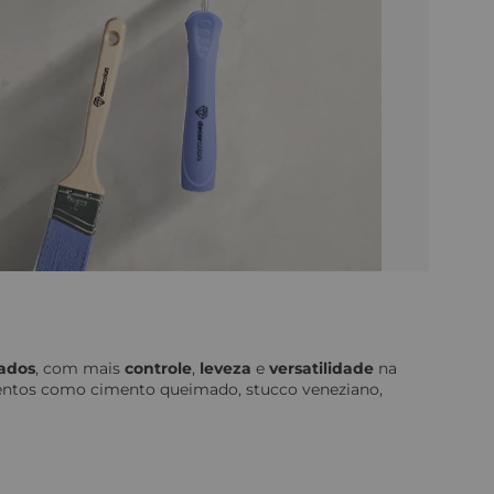
nados
, com mais
controle
,
leveza
e
versatilidade
na
mentos como cimento queimado, stucco veneziano,