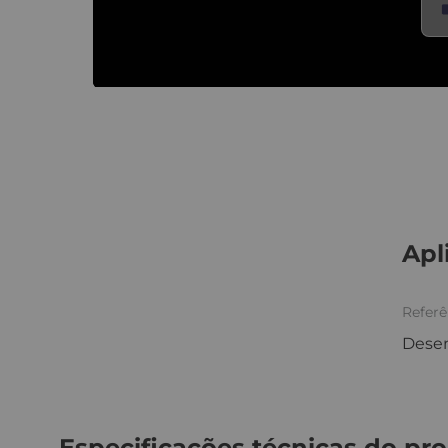
Apl
Referê
Dese
Especificações técnicas do pr