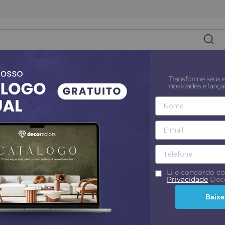
es
Superfícies
Tintas
Revestim
Transforme seus 
novidades e lanç
Pincel trincha premium profissional Reta - Decor Colors
5% OFF no PIX
Pincel trincha premi
Colors
Li e concordo 
Privacidade
Deco
Tamanho
:
1.5
Baixe
1.5
2
Por
R$ 29,99