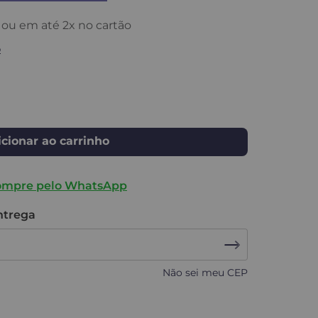
ou em até
2
x no cartão
o
cionar ao carrinho
ompre pelo WhatsApp
entrega
Não sei meu CEP