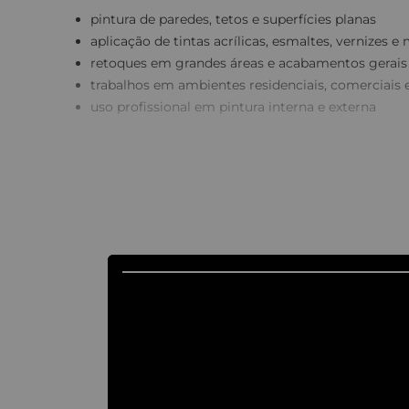
pintura de paredes, tetos e superfícies planas
aplicação de tintas acrílicas, esmaltes, vernizes e
retoques em grandes áreas e acabamentos gerais
trabalhos em ambientes residenciais, comerciais e
uso profissional em pintura interna e externa
🌟
Benefícios e diferenciais
formato reto:
ideal para aplicações amplas e uniformes
cerdas premium de alta densidade:
maior cobertura e acabamento sem marcas
alta retenção de tinta:
maior rendimento e menor desperdício