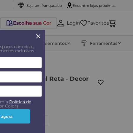
Seja um franqueado
Encontre lojas próximas
Escolha sua Cor
Login
Favoritos
entos
Complementos
Ferramentas
espaços com dicas,
amentos exclusivos
um profissional Reta - Decor
com a
Política de
r Colors.
 agora
2.5