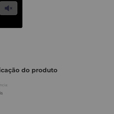
icação do produto
ncia:
is