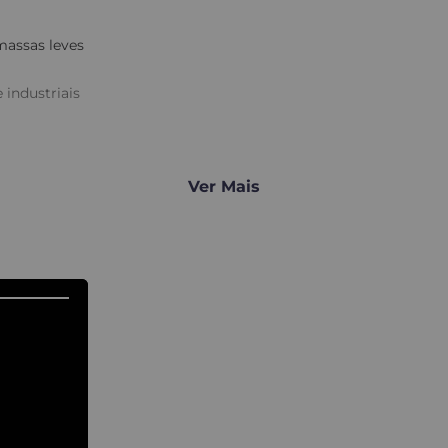
 massas leves
 industriais
Ver Mais
cabo ergonômico:
conforto e segurança par
durabilidade superior:
material resistente para u
acabamento profissiona
resultados uniformes e r