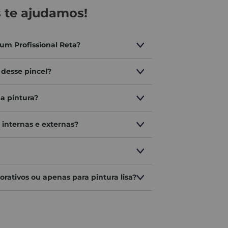
ltados de alta qualidade. A ferramenta perfeita para
 te ajudamos!
um Profissional Reta?
 desse pincel?
na pintura?
 internas e externas?
corativos ou apenas para pintura lisa?