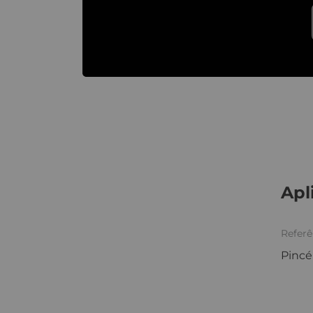
Apl
Referê
Pincé