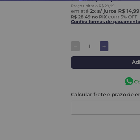
Preço unitário
R$
29
,
99
em até
2
x
s/ juros
R$ 14,99
com
R$ 28,49
no PIX
5
% OFF
Confira formas de pagament
Adi
C
Calcular frete e prazo de 