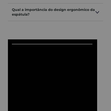
fácil de limpar:
Qual a importância do design ergonômico da
ideal para uso com massas, gesso, tintas e produtos
espátula?
químicos
desempenho profissional:
resultado superior em aplicações e acabamentos
A
Espátula Profissional Inox com Cabo
Emborrachado da Decor Colors
é sinônimo de
eficiência, conforto e durabilidade
, atendendo
com excelência às exigências do trabalho
profissional. Uma ferramenta que faz diferença no
resultado final, com a qualidade que só a Decor
Colors entrega.