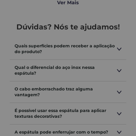
Ver Mais
raspagem de tintas, adesivos e resíduos diversos
trabalhos em paredes, tetos, cantos e rodapés
uso profissional em obras, reformas e acabamentos
Dúvidas? Nós te ajudamos!
finos
Quais superfícies podem receber a aplicação
🌟
Benefícios e diferenciais
do produto?
lâmina em aço inoxidável:
Qual o diferencial do aço inox nessa
mais durabilidade, flexibilidade e resistência à corrosão
espátula?
cabo emborrachado ergonômico:
firmeza, conforto e segurança durante o uso
O cabo emborrachado traz alguma
vantagem?
acabamento polido:
aplicação limpa e uniforme, sem marcas indesejadas
É possível usar essa espátula para aplicar
texturas decorativas?
alta resistência ao desgaste:
ideal para uso contínuo em ambientes exigentes
A espátula pode enferrujar com o tempo?