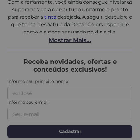
Com a ferramenta, você ainda consegue nivelar as
superfícies para deixar tudo uniforme e pronto
para receber a
tinta
desejada. A seguir, descubra o
que torna a espátula da Decor Colors especial e
como ela pode ser usada no dia a dia.
Mostrar Mais...
Diferentes funções da espátula
de inox da Decor Colors
Receba novidades, ofertas e
conteúdos exclusivos!
A
espátula
é usada na aplicação de massa corrida,
textura e gesso, assim como raspagem de tintas,
Informe seu primeiro nome
adesivos e resíduos diversos, facilitando a
preparação das superfícies antes do recebimento
de novos materiais.
Informe seu e-mail
A versatilidade da
espátula de inox para pintura
da Decor Colors permite o uso em diversas áreas,
como paredes, tetos, cantos e rodapés. Ela é ideal
Cadastrar
para trabalhos em ambientes internos ou externos,