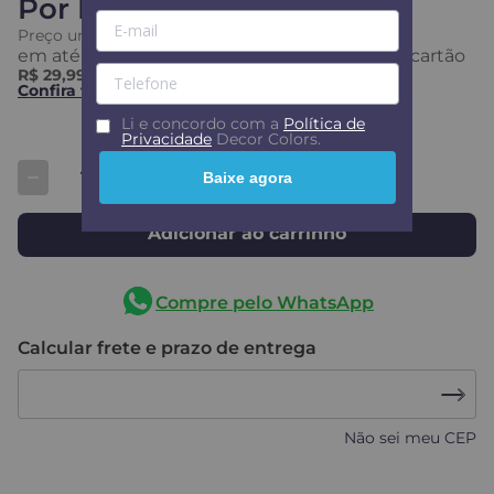
Por
R$ 29,99
Preço unitário
R$
29
,
99
em até
2
x
s/ juros
R$ 14,99
ou em até
2
x no cartão
R$ 29,99
no PIX
Confira formas de pagamento
Li e concordo com a
Política de
Privacidade
Decor Colors.
Baixe agora
Adicionar ao carrinho
Compre pelo WhatsApp
Calcular frete e prazo de entrega
Não sei meu CEP