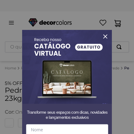
Revestimentos
Quartzo Mica
Quartzo Mica Parede
Pedra
5% OFF no PIX
Pedras Naturais Quartzo Mica
23kg - Decor Colors
Cor
:
Onix
Transforme seus espaços com dicas, novidades
e lançamentos exclusivos