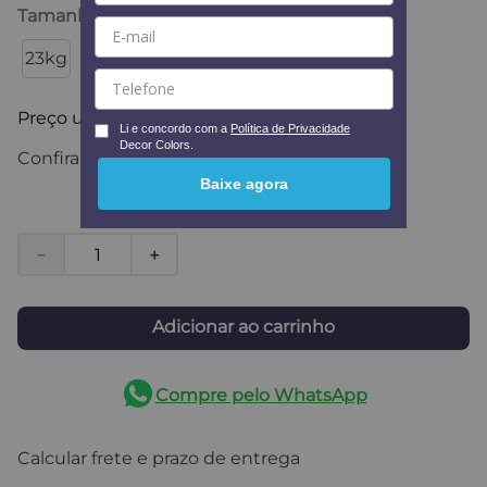
Tamanho
:
23kg
23kg
Preço unitário
R$
599
,
99
Li e concordo com a
Política de Privacidade
Decor Colors.
Confira formas de pagamento
Baixe agora
－
＋
Adicionar ao carrinho
Compre pelo WhatsApp
Calcular frete e prazo de entrega