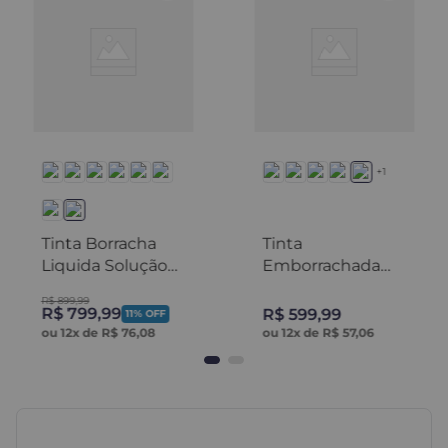
+1
Tinta Borracha
Tinta
Liquida Solução
Emborrachada
Total - Decor
Impermeável
R$
899
,
99
Colors
Aqua Shield -
R$
799
,
99
R$
599
,
99
11%
OFF
Decor Colors
ou
12
x de
R$
76
,
08
ou
12
x de
R$
57
,
06