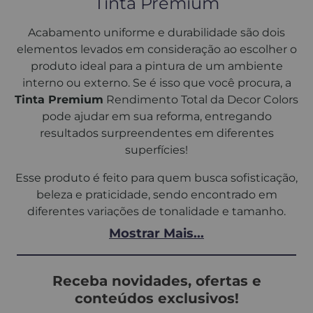
Tinta Premium​
Acabamento uniforme e durabilidade são dois
elementos levados em consideração ao escolher o
produto ideal para a pintura de um ambiente
interno ou externo. Se é isso que você procura, a
Tinta Premium
Rendimento Total da Decor Colors
pode ajudar em sua reforma, entregando
resultados surpreendentes em diferentes
superfícies!
Esse produto é feito para quem busca sofisticação,
beleza e praticidade, sendo encontrado em
diferentes variações de tonalidade e tamanho.
Saiba mais sobre a
tinta premium para parede
,
Mostrar Mais...
escolhendo a sua favorita para iniciar a
transformação no cômodo desejado, seja no seu lar
ou no ambiente comercial!
Receba novidades, ofertas e
conteúdos exclusivos!
Quais são as vantagens da tinta