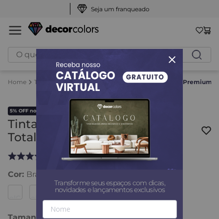
Seja um franqueado
O que você procura?
Tintas
Tinta Premium Rendimento Total
Tinta Premium Re
5% OFF no PIX
Tinta Premium Rendimento
Total - Decor Colors
19
avaliações
Cor
:
Branca
Transforme seus espaços com dicas,
novidades e lançamentos exclusivos
Tamanho
:
21,5 Kg