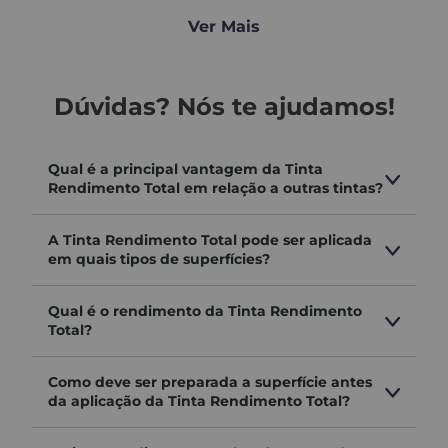
Indicação:
Área Externa, Interna, Gesso, Drywall e
Texturas
Ver Mais
a) preparar a superfície antes de ser aplicado o produto;
Dúvidas? Nós te ajudamos!
b) evite aplicar o produto em dias chuvosos, com ventos
fortes, com temperaturass muito elevadas ou com
temperatura abaixo de 10ºc e/ou umidade superior a
Qual é a principal vantagem da Tinta
60%;
Rendimento Total em relação a outras tintas?
c) aplicar o produto por igual, evitando repasses
A Tinta Rendimento Total pode ser aplicada
excessivos;
em quais tipos de superfícies?
d) até 2 semanas após a pintura, pingos de chuva
Qual é o rendimento da Tinta Rendimento
podem provocar manchas, se isso ocorrer, lave
Total?
imediatamente toda superfície com água;
Como deve ser preparada a superfície antes
e) cores intensas estarão mais suscetíveis a
da aplicação da Tinta Rendimento Total?
manchamentos por água de chuva, mesmo após
transcorridas as duas semanas;