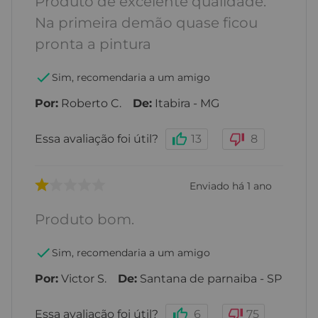
Produto de excelente qualidade.
Na primeira demão quase ficou
pronta a pintura
Sim, recomendaria a um amigo
Por
:
Roberto C.
De
:
Itabira - MG
Essa avaliação foi útil?
13
8
Enviado há
1 ano
Produto bom.
Sim, recomendaria a um amigo
Por
:
Victor S.
De
:
Santana de parnaiba - SP
Essa avaliação foi útil?
6
75