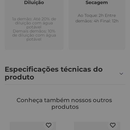
Diluição
Secagem
Ao Toque: 2h Entre
1a demão: Até 20% de
demãos: 4h Final: 12h
diluição com água
potável
Demais demãos: 10%
de diluição com água
potável
Especificações técnicas do
produto
Conheça também nossos outros 
produtos