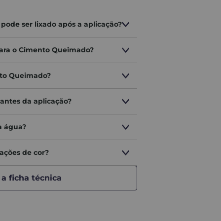
de ser lixado após a aplicação?
para o Cimento Queimado?
 de superfície e até mesmo as diversas resoluções de
nto Queimado?
 é apenas referência, podendo existir divergência entre
e continuação de pintura, verificar a possibilidade
antes da aplicação?
à água?
ações de cor?
 a ficha técnica