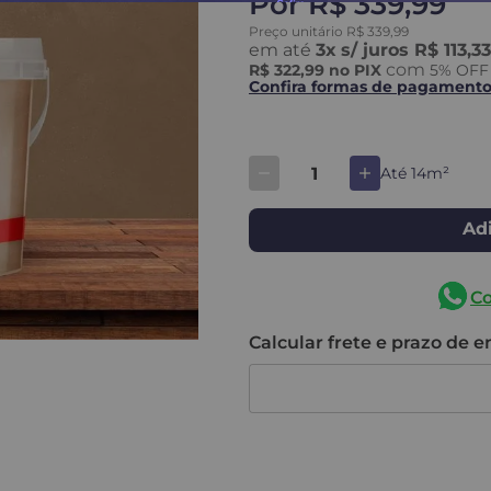
Por
R$ 339,99
Preço unitário
R$
339
,
99
em até
3
x
s/ juros
R$ 113,33
com
R$ 322,99
no PIX
5
% OFF
Confira formas de pagament
Até 14m²
Adi
C
Calcular frete e prazo de 