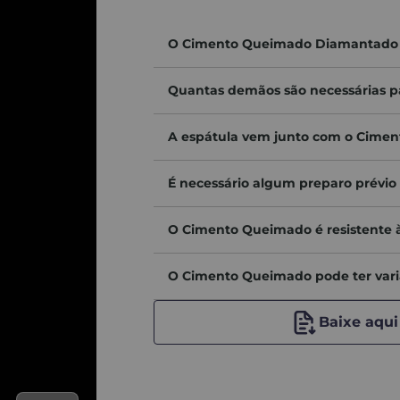
gunda demão seguindo o “passo 2” e espere secar.
O Cimento Queimado Diamantado po
Quantas demãos são necessárias 
 cuidado para não deixar alto relevo.
s fatores, como: lote, dimensões do ambiente, iluminação, tipos
A espátula vem junto com o Cime
r isso, é muito importante lembrar que o nosso catálogo virtual
utos comercializados.
e acordo com os lotes. Por isso, é muito importante, em caso d
É necessário algum preparo prévio 
O Cimento Queimado é resistente 
O Cimento Queimado pode ter vari
baixe aqui