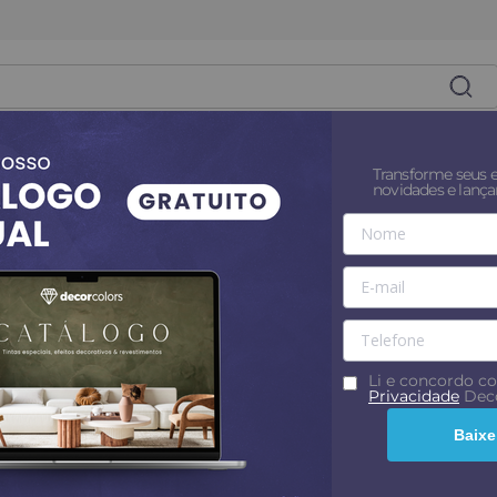
es
Superfícies
Tintas
Revestim
Transforme seus 
novidades e lanç
Cimento Queimado Diamantado 3,2 kg
Cimento Queimado Diamantad
5% OFF no PIX
Cimento Queimado D
Colors
43
avaliações
Li e concordo 
Privacidade
Deco
Cor
:
Chocolate
Baixe