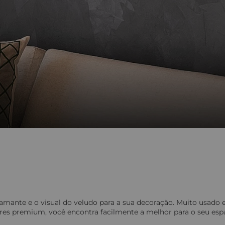
iamante e o visual do veludo para a sua decoração. Muito usado
es premium, você encontra facilmente a melhor para o seu espa