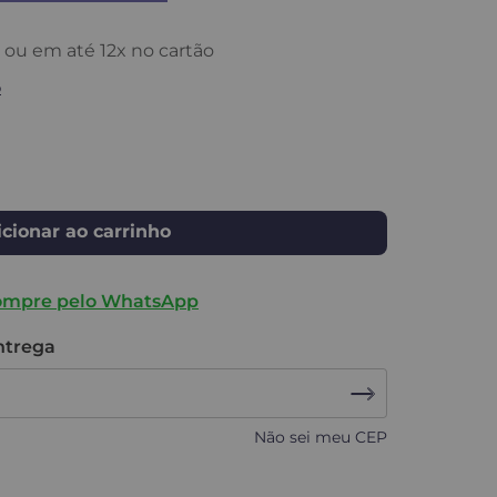
ou em até
12
x no cartão
o
cionar ao carrinho
ompre pelo WhatsApp
entrega
Não sei meu CEP