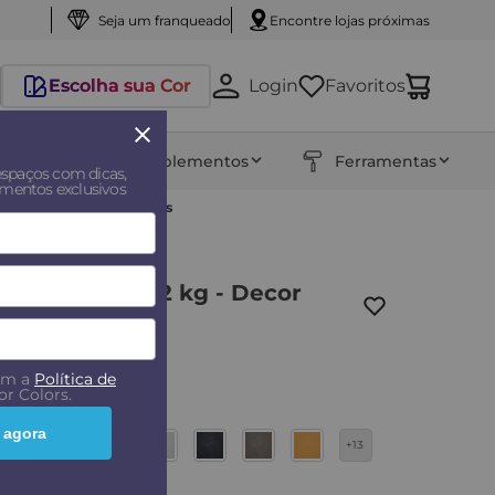
Seja um franqueado
Encontre lojas próximas
Escolha sua Cor
Login
Favoritos
entos
Complementos
Ferramentas
espaços com dicas,
amentos exclusivos
o 3,2 kg - Decor Colors
iamantado 3,2 kg - Decor
com a
Política de
r Colors.
 agora
+13