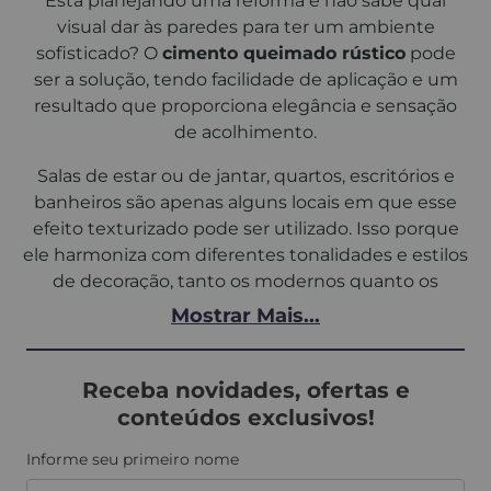
Está planejando uma reforma e não sabe qual
visual dar às paredes para ter um ambiente
sofisticado? O
cimento queimado rústico
pode
ser a solução, tendo facilidade de aplicação e um
resultado que proporciona elegância e sensação
de acolhimento.
Salas de estar ou de jantar, quartos, escritórios e
banheiros são apenas alguns locais em que esse
efeito texturizado pode ser utilizado. Isso porque
ele harmoniza com diferentes tonalidades e estilos
de decoração, tanto os modernos quanto os
minimalistas. Saiba mais sobre o
cimento
Mostrar Mais...
queimado rústico da Decor Colors
a seguir!
Quais são as vantagens do
Receba novidades, ofertas e
cimento queimado rústico?
conteúdos exclusivos!
Informe seu primeiro nome
O acabamento do
cimento queimado
é um dos
motivos que levam o produto a ser favorito entre