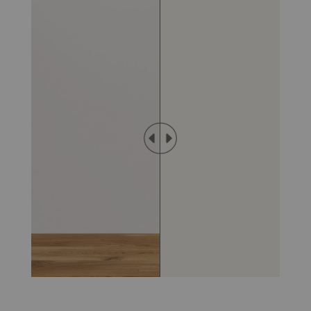
investimentos da história do programa.
o motivo para isso é claro: somos uma empresa
diferenciada e inovadora, que surgiu para
revolucionar o mercado de tintas e revestimentos ao
desenvolver produtos após muita pesquisa com
materiais de alta qualidade e tecnologia de ponta.
se, assim como nós, você prioriza o resultado
profissional e o custo-benefício ao investir seu
dinheiro em uma reforma, não há outra opção para
você além dos cimentos queimados decor colors.
A aplicação do cimento queimado é fácil. Veja o passo a
passo:
passo 1:
antes de pintar a parede com o cimento
queimado decor colors, certifique-se de que a parede
esteja lisa com massa corrida ou massa acrílica. se
for repintura e a tinta for semibrilho ou acetinado,
será necessário lixar com lixa 220;